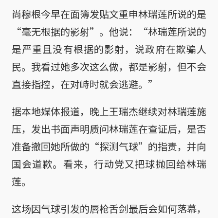
尚穆根今早在面簿发贴文重申林瑞莲所说的是
“毫无根据的影射”。他说：“林瑞莲所说的
是严重且没有根据的影射，说政府在欺骗人
民。我看过她多次这么做，都是影射，但不会
直接指控，在对峙时就会逃避。”
据本地媒体报道，晚上王瑞杰继续对林瑞莲施
压，发出书面声明质问林瑞莲在查证后，是否
准备撤回她所做的“探测气球”的指责，并向
国会道歉。看来，行动党又把球抛回给林瑞
莲。
这场因气球引发的唇枪舌剑最后会如何落幕，