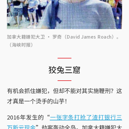
加拿大籍嫌犯大卫 · 罗奇（David James Roach）。
（海峡时报）
狡兔三窟
有机会抓住嫌犯，但却不能对其实施鞭刑？这
才真是一个烫手的山芋！
2016年发生的“
一张字条打抢了渣打银行三
万新元现金
”劫案轰动全岛。加拿大籍嫌犯大