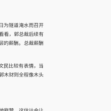
6日为隧道淹水而召开
看看，郭总裁后续有
理层的薪酬。总裁薪酬
佘文民比较有表情，当
郭木财则全程像木头
地称赞，这估计会让