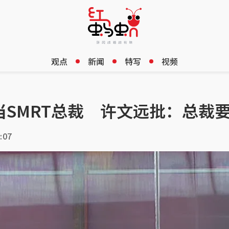
观点
新闻
特写
视频
当SMRT总裁 许文远批：总裁
:07