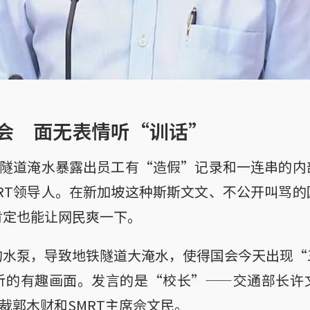
会 面无表情听“训话”
铁隧道淹水暴露出员工有“造假”记录和一连串的
RT领导人。在新加坡这种斯斯文文、不公开叫骂
肯定也能让网民爽一下。
的水泵，导致地铁隧道大淹水，使得国会今天出现“
听的有趣画面。发言的是“校长”——交通部长许
总裁郭木财和SMRT主席佘文民。