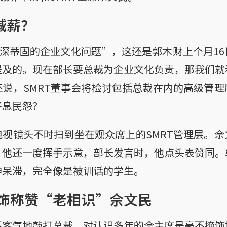
减薪？
根深蒂固的企业文化问题”，这还是郭木财上个月1
提及的。现在部长要总裁为企业文化负责，那我们就
说，SMRT董事会将检讨包括总裁在内的高级管
平息民怨？
视镜头不时扫到坐在观众席上的SMRT管理层。
，他还一度挥手示意，部长发言时，他点头表赞同。
神呆滞，完全像是被训话的学生。
饰称赞“老相识”佘文民
不客气地敲打总裁，对认识多年的佘主席是毫不掩饰