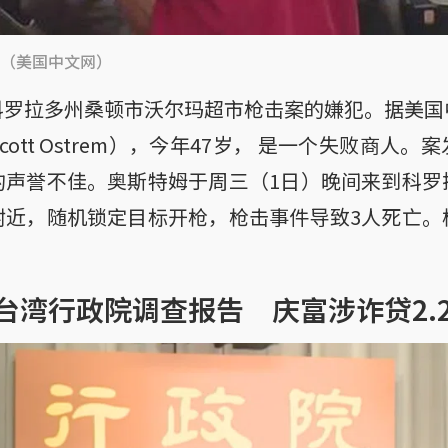
（美国中文网）
科罗拉多州桑顿市沃尔玛超市枪击案的嫌犯。据美国
ott Ostrem），今年47岁， 是一个失败商人
的声誉不佳。奥斯特姆于周三（1日）晚间来到科罗
附近，随机锁定目标开枪，枪击事件导致3人死亡。
台湾行政院调查报告 庆富涉诈贷2.