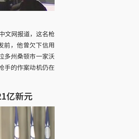
中文网报道，这名枪
。案发前，他曾欠下信用
拉多州桑顿市一家沃
枪手的作案动机仍在
21亿新元