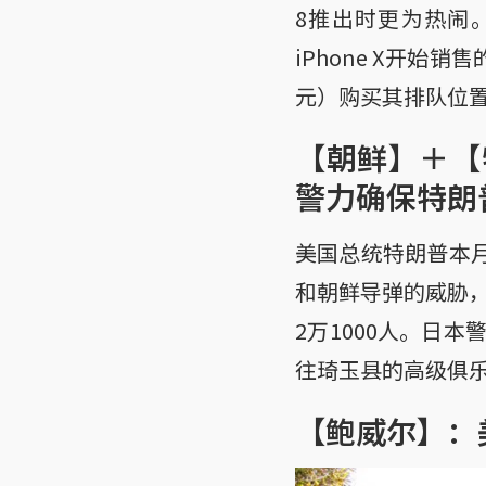
8推出时更为热闹
iPhone X开
元）购买其排队位
【朝鲜】＋【
警力确保特朗
美国总统特朗普本
和朝鲜导弹的威胁
2万1000人。日
往琦玉县的高级俱
【鲍威尔】：