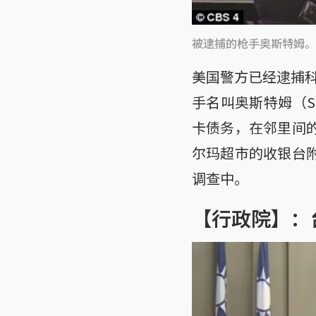
被逮捕的枪手奥斯特姆。
美国警方已经逮捕
手名叫奥斯特姆（Sc
卡债务，在邻里间
尔玛超市的收银台
调查中。
【行政院】：