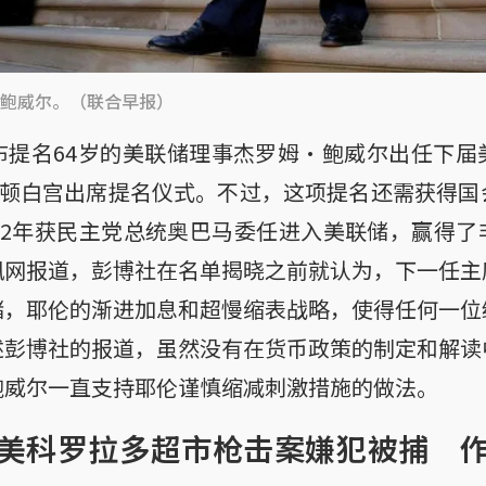
鲍威尔。（联合早报）
布提名64岁的美联储理事杰罗姆·鲍威尔出任下届
盛顿白宫出席提名仪式。不过，这项提名还需获得
12年获民主党总统奥巴马委任进入美联储，赢得
凰网报道，彭博社在名单揭晓之前就认为，下一任主
储，耶伦的渐进加息和超慢缩表战略，使得任何一位
述彭博社的报道，虽然没有在货币政策的制定和解读
鲍威尔一直支持耶伦谨慎缩减刺激措施的做法。
美科罗拉多超市枪击案嫌犯被捕 