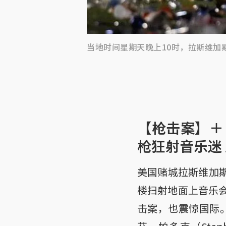
当地时间星期天晚上10时，拉斯维
【枪击案】＋
枪狂射音乐迷 
美国赌城拉斯维加
楼扫射地面上音乐会
击案，也震惊国际