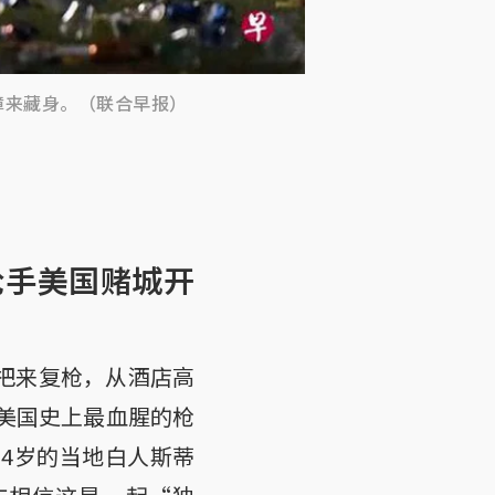
障来藏身。（联合早报）
枪手美国赌城开
把来复枪，从酒店高
是美国史上最血腥的枪
4岁的当地白人斯蒂