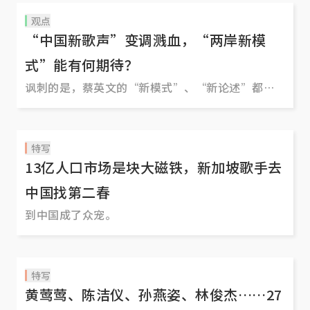
样”，选总统和选冠军歌手竟然挂勾，都有内定之
观点
意，政治和娱乐相遇，不知道是谁娱乐了谁？
“中国新歌声”变调溅血，“两岸新模
式”能有何期待？
讽刺的是，蔡英文的“新模式”、“新论述”都还
没有出炉，“新歌声”就变调溅血了。
特写
13亿人口市场是块大磁铁，新加坡歌手去
中国找第二春
到中国成了众宠。
特写
黄莺莺、陈洁仪、孙燕姿、林俊杰……27