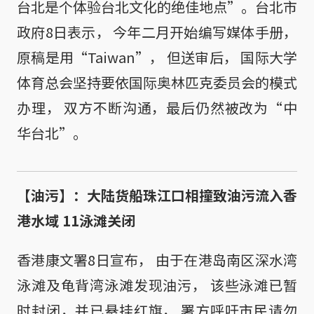
台北是个体验台北文化的绝佳地点”。台北市
政府8日表示， 今年二月开始编写媒体手册，
原稿是用“Taiwan”， 但送审后， 国际大学
体育总会坚持要依国际奥林匹克委员会的模式
办理， 双方不断沟通，最后仍然被改为“中
华台北”。
【油污】：大陆货船珠江口相撞致油污流入香
港水域 11泳滩关闭
香港康文署8日宣布， 由于在港岛南区深水湾
泳滩及龟背湾泳滩发现油污， 该些泳滩已暂
时封闭，并已悬挂红旗， 署方呼吁市民请勿