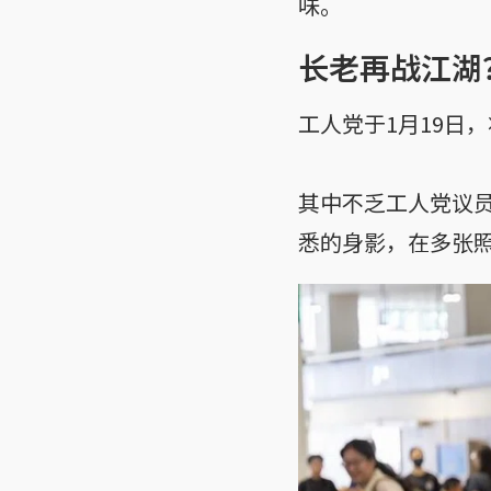
味。
长老再战江湖
工人党于1月19日
其中不乏工人党议
悉的身影，在多张