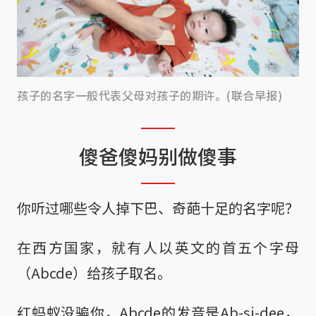
孩子的名字一般代表父母对孩子的期许。(联合早报)
傻爸傻妈别做傻事
你听过哪些令人掉下巴、奇葩十足的名字呢？
在西方国家，就有人以英文的首五个字母
（Abcde）给孩子取名。
红蚂蚁没骗你，Abcde的发音是Ab-si-dee，