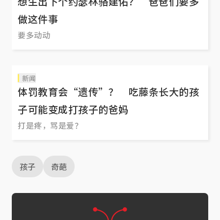
想生出下个约瑟林骆建佑？ 爸爸们要多
做这件事
要多动动
新闻
体罚教育会“遗传”？ 吃藤条长大的孩
子可能变成打孩子的爸妈
打是疼，骂是爱？
孩子
奇葩