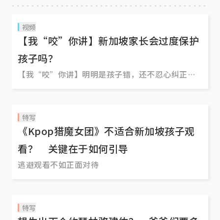
视频
【我“咬”你讲】新加坡家长会过度保护
孩子吗？
【我“咬”你讲】明明是孩子错，还不忍心纠正？
衣服不会洗，地也不会扫，生活自理能力一塌糊
涂？新加坡家长对孩子是否太过度保护孩子了，结
果反而让他们错失真正成长的机会？来听听街坊们
特写
怎么说。
《Kpop猎魔女团》不适合新加坡孩子观
看？ 关键在于如何引导
逃避观看不如正面对待
特写