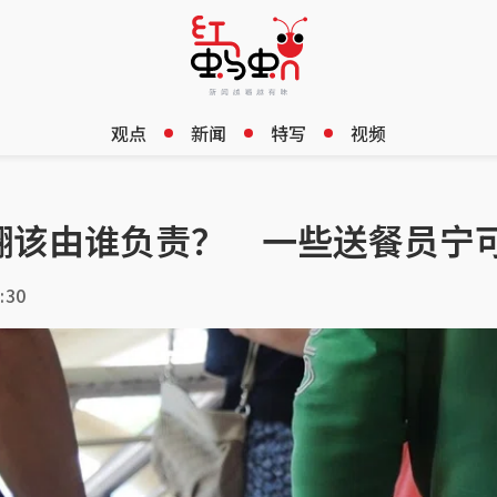
观点
新闻
特写
视频
翻该由谁负责？ 一些送餐员宁
:30