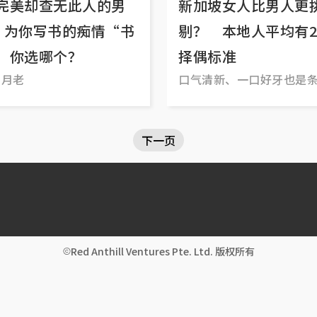
完美却查无此人的男
新加坡女人比男人更
vs 为你写书的痴情“书
剔？ 本地人平均有2
，你选哪个？
择偶标准
了月老
口气清新、一口好牙也是
一
下一页
Red Anthill Ventures Pte. Ltd. 版权所有