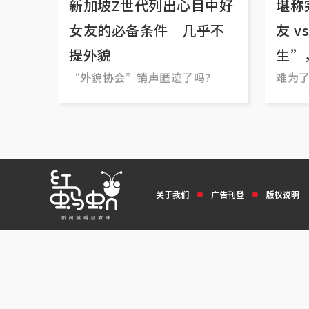
新加坡Z世代列出心目中好
堪称
女友的必备条件 几乎不
友 
提外貌
生”
“外貌协会”销声匿迹了吗？
难为
关于我们
广告刊登
版权说明