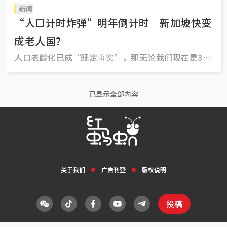
新闻
“人口计时炸弹”明年倒计时 新加坡快变
成老人国？
人口老龄化已成“既定事实”，那无论我们现在是30
岁、40岁、50岁还是60岁，都应该开始部署退休后的
生活，从“心”出发。而不是老想着日后要如何依赖
已显示全部内容
子孙或者政府来养老。
关于我们
广告刊登
版权说明
投稿