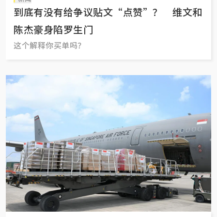
到底有没有给争议贴文“点赞”？ 维文和
陈杰豪身陷罗生门
这个解释你买单吗？