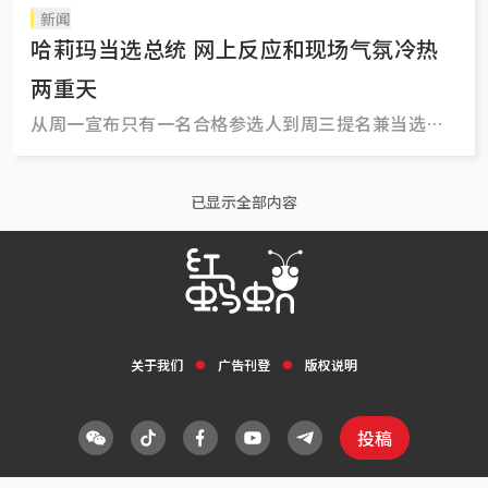
新闻
哈莉玛当选总统 网上反应和现场气氛冷热
两重天
从周一宣布只有一名合格参选人到周三提名兼当选，
我国首个历史性“保留选举”在短短三天内就搞定，
一切发生得如闪电般飞快，也毫无惊喜。
已显示全部内容
关于我们
广告刊登
版权说明
投稿