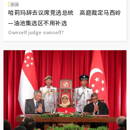
新闻
哈莉玛辞去议席竞选总统 高庭裁定马西岭
—油池集选区不用补选
Ownself judge ownself?