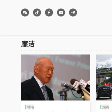
廉洁
特写
观点