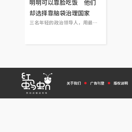
明明可以靠脸吃饭 他们
却选择靠脑袋治理国家
三名年轻的政治领导人，用最有
力的行动诠释了“明明可以靠
脸，但偏要靠脑袋”的真正意
义，既是“英雄出少年”，也是
不折不扣的人生赢家！
关于我们
广告刊登
版权说明