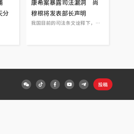
被捕
康希案暴露司法漏洞 尚
天分
穆根将发表部长声明
我国目前的司法条文诠释下，
“天子”（董事）犯罪并非与庶
民同罪。
投稿