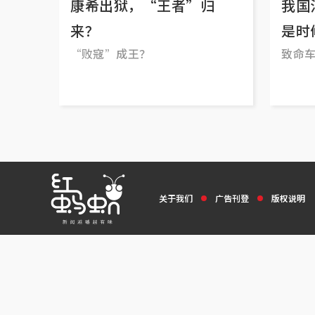
康希出狱，“王者”归
我国
来？
是时
“败寇”成王？
致命
关于我们
广告刊登
版权说明