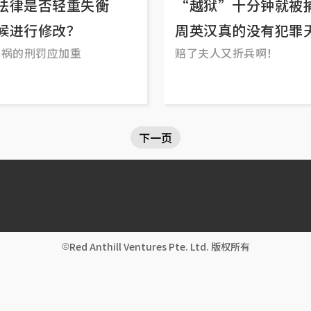
法律是否轻重失衡
“越狱”十分钟就
候进行修改？
周英汉真的没有犯罪
车祸的刑罚应加重
赔了夫人又折兵啊！
下一页
Red Anthill Ventures Pte. Ltd. 版权所有