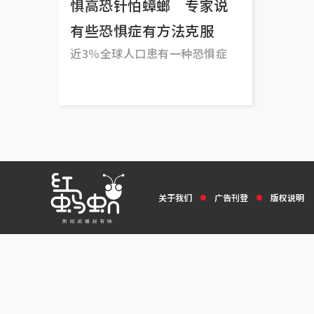
惧高恐针怕蟑螂 专家说
有些恐惧症有方法克服
近3％全球人口患有一种恐惧症
关于我们
广告刊登
版权说明