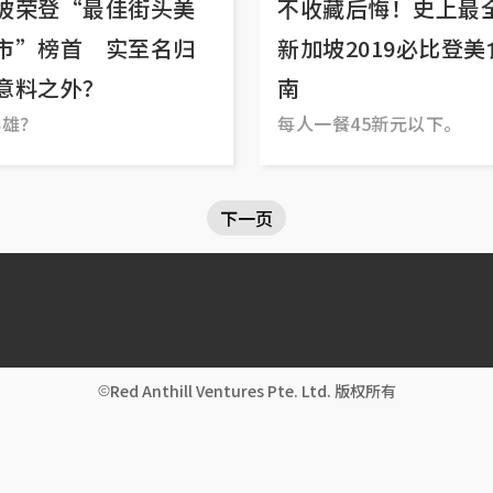
坡荣登“最佳街头美
不收藏后悔！史上最
市”榜首 实至名归
新加坡2019必比登美
意料之外？
南
群雄？
每人一餐45新元以下。
下一页
Red Anthill Ventures Pte. Ltd. 版权所有