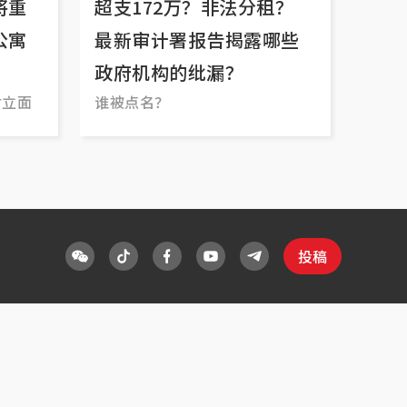
将重
超支172万？非法分租？
公寓
最新审计署报告揭露哪些
政府机构的纰漏？
对立面
谁被点名？
投稿