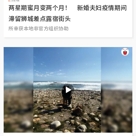
两星期蜜月变两个月！ 新婚夫妇疫情期间
滞留狮城差点露宿街头
所幸获本地非官方组织协助