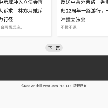
中示威冲入立法会再
反送中兵分两路 香
大诉求 林郑月娥斥
归22周年一路游行，
力行径
冲撞立法会
社会两极反应。
不撤不退。
下一页
Red Anthill Ventures Pte. Ltd. 版权所有