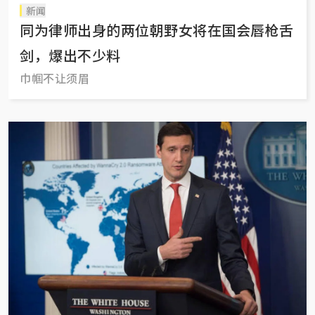
新闻
同为律师出身的两位朝野女将在国会唇枪舌
剑，爆出不少料
巾帼不让须眉