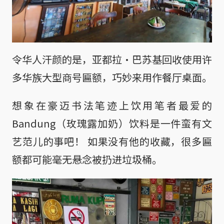
令华人汗颜的是，亚都拉·巴苏基回收使用许
多华族大型商号匾额，巧妙来用作餐厅桌面。
想象在豪迈书法笔迹上饮用笔者最爱的
Bandung（玫瑰露加奶）饮料是一件蛮有文
艺范儿的事吧！ 如果没有他的收藏，很多匾
额都可能毫无悬念被扔进垃圾桶。