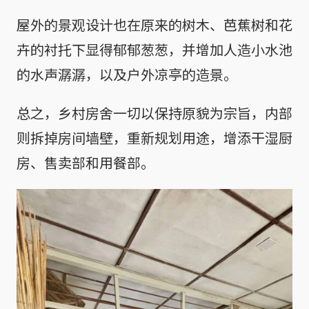
屋外的景观设计也在原来的树木、芭蕉树和花
卉的衬托下显得郁郁葱葱，并增加人造小水池
的水声潺潺，以及户外凉亭的造景。
总之，乡村房舍一切以保持原貌为宗旨，内部
则拆掉房间墙壁，重新规划用途，增添干湿厨
房、售卖部和用餐部。