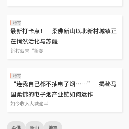
巴辖的海域，8月31日又发生了一次2.9级地震。这
已经是一周内的第七次地震！据说，当地有五栋政
府建筑出现轻微裂痕，有些居民还预备了“救命
特写
包”，里面装着药品、干粮，日夜随身携带，防患
最新打卡点！ 柔佛新山以北新村城镇正
未然。 与柔佛只有一水之隔的新加坡人，会担心
在悄然活化与苏醒
吗？ 9月学校假期要到了，大家还敢去柔佛新山度
新村迎来“新春”
假吗？
特写
“连我自己都不抽电子烟……” 揭秘马
国柔佛的电子烟产业链如何运作
如今收入大减逾半
柔佛
新山
地震