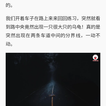
的。
我们开着车子在路上来来回回练习，突然就看
到路中央竟然出现一只很大只的乌龟！真的是
突然出现在两条车道中间的分界线，一动不
动。