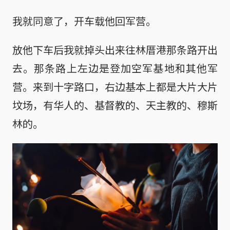
我就同意了，开车载他回军营。
放他下车后我就掉头出来往林厝港那条路开出
去。那条路上左边是登加空军基地和其他军
营。来到十字路口，右边基本上都是大片大片
坟场，有华人的、基督教的、天主教的、穆斯
林的。