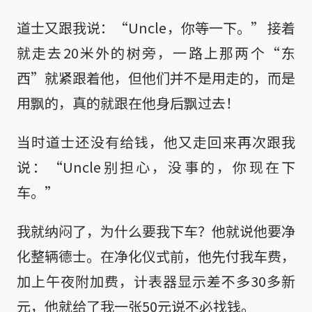
道士又跟我说：“Uncle，你等一下。” 接着
就走去20米外的树旁，一路上那两个“东
西”就紧跟着他，但他们并不是用走的，而是
用飘的，真的就跟在他身后飘过去！
当时道士还没有给钱，他又走回来再次跟我
说：“Uncle别担心，没事的，你现在下
车。”
我就纳闷了，为什么要我下车？他就说他要净
化整辆德士。在净化仪式前，他先付我车费，
加上午夜附加费，计表器显示差不多30多新
元，他就给了我一张50元说不必找钱。