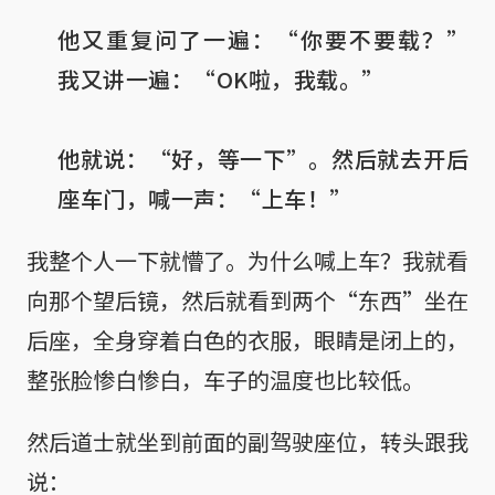
他又重复问了一遍：“你要不要载？” 
我又讲一遍：“OK啦，我载。”

他就说：“好，等一下”。然后就去开后
座车门，喊一声：“上车！”
我整个人一下就懵了。为什么喊上车？我就看
向那个望后镜，然后就看到两个“东西”坐在
后座，全身穿着白色的衣服，眼睛是闭上的，
整张脸惨白惨白，车子的温度也比较低。
然后道士就坐到前面的副驾驶座位，转头跟我
说：