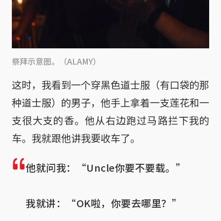
祭拜示意图。（ALAMY）
这时，我看到一个穿黑色道士服（有口袋的那
种道士服）的男子，他手上拿着一支莲花和一
支很大支的香。他从右边跑过马路拦下我的
车。我就跟他讲我要收车了。
他就问我：“Uncle你要不要载。” 

我就讲：“OK啦，你要去哪里？”
