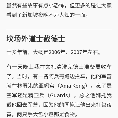
虽然有些故事有点小恐怖，但更多的是让大家
看到了新加坡夜晚不为人知的一面。
坟场外道士截德士
十多年前，大概是2006年、2007年左右。
有一天晚上我在文礼清洗完德士准备要收车
了。当时，有一名阿兵哥路边拦车，他的军营
就在林厝港的亚妈宫（Ama Keng），忘了是
空军还是精卫兵（Guards），总之他拜托我
载他回去军营，因为他的同袍让他出来打包夜
宵，两只手大包小包都是食物。