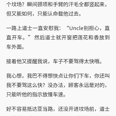
个坟场？瞬间颈项和手臂的汗毛全都竖起来，
但又能如何，只能认命载他过去。
一路上道士一直安慰我：“Uncle别担心，直
直开车。” 然后道士就开窗把莲花和香放到
车外面。
接着他又提醒我说，车子不要驾得太快哦。
我心想，我巴不得想快点让你们下车，你还叫
我不要驾这么快？没办法，顾客永远是对的，
只能听他的指示放慢车速。
好不容易抵达亚当路，还没开进坟场前，道士