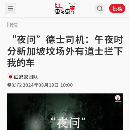
投稿
特写
“夜问”德士司机：午夜时
分新加坡坟场外有道士拦下
我的车
红蚂蚁团队
发布:
2024年08月19日 10:00