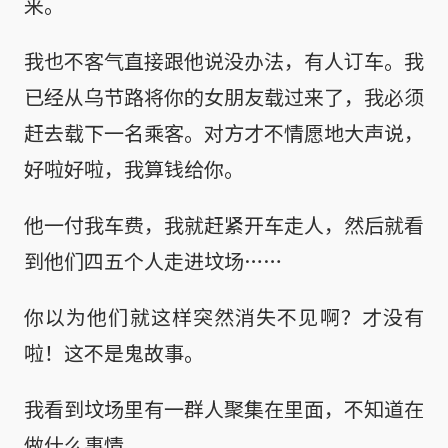
来。
我也不客气直接跟他说没办法，有人订车。我
已经从乌节路将你的女朋友载过来了，我必须
赶去载下一名乘客。对方才不情愿地大声说，
好啦好啦，我算钱给你。
他一付我车费，我就赶紧开车走人，然后就看
到他们四五个人走进坟场……
你以为他们就这样突然消失不见啊？才没有
啦！这不是鬼故事。
我看到坟场里有一群人聚集在里面，不知道在
做什么事情。