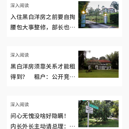
深入阅读
入住黑白洋房之前要自掏
腰包大事整修，部长也不
例外
深入阅读
黑白洋房须靠关系才能租
得到？ 租户：公开竞标
价高者得
深入阅读
问心无愧没啥好隐瞒！
内长外长主动请总理：查