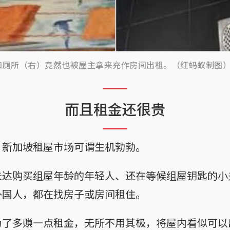
和厕所（右）竟然也被屋主拿来充作房间出租。（红蚂蚁制图
而且租金还很贵
，新加坡租屋市场可谓生机勃勃。
未达购买组屋年龄的年轻人、还在等候组屋钥匙的小
外国人，都在找房子或房间租住。
为了多赚一点租金，无所不用其极，将屋内看似可以