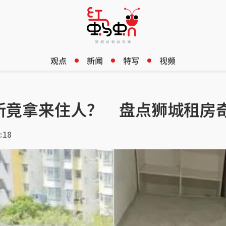
观点
新闻
特写
视频
所竟拿来住人？ 盘点狮城租房
:18