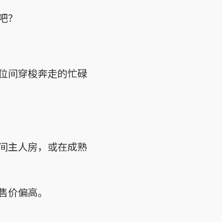
吧？
位间穿梭奔走的忙碌
间主人房，或在成熟
售价偏高。