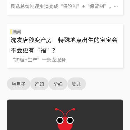
民选总统制逐步演变成“保险制”+“保留制”。执
政党在国会长期占有超过三分之二的绝大多数议
席，这已经非常保险了。在实权不大的民选总统人
选上，党和政府能否放得更开些？
新闻
洗发店秒变产房 特殊地点出生的宝宝会
不会更有“福”？
“护理+生产”一条龙服务
坐月子
产妇
孕妇
婴儿