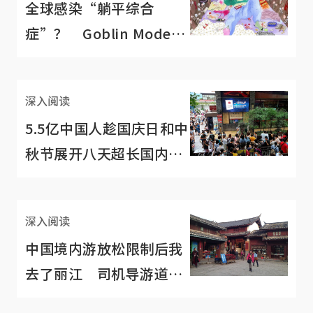
全球感染“躺平综合
症”？ Goblin Mode被
评为2022牛津年度词语
深入阅读
5.5亿中国人趁国庆日和中
秋节展开八天超长国内
游 国人羡慕吗？
深入阅读
中国境内游放松限制后我
去了丽江 司机导游道出
旅游业的无奈