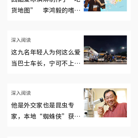
货地图” 李鸿毅的嗜好
造福了冰淇淋发烧友
深入阅读
这九名年轻人为何这么爱
当巴士车长，宁可不上大
学去追梦？
深入阅读
他是外交家也是昆虫专
家，本地“蜘蛛侠”获颁
环境最高奖