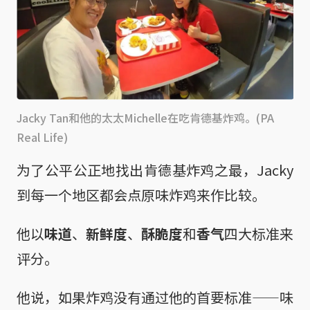
Jacky Tan和他的太太Michelle在吃肯德基炸鸡。(PA
Real Life)
为了公平公正地找出肯德基炸鸡之最，Jacky
到每一个地区都会点原味炸鸡来作比较。
他以
味道
、
新鲜度
、
酥脆度
和
香气
四大标准来
评分。
他说，如果炸鸡没有通过他的首要标准——味