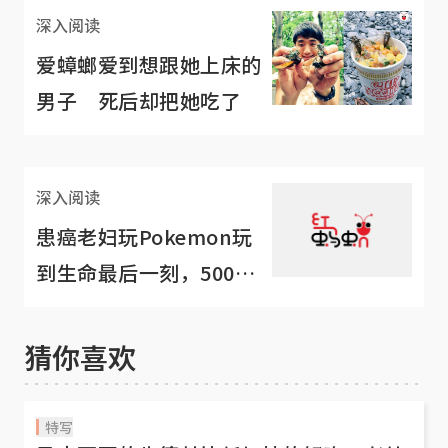
深入阅读
爱蟑螂爱到想跟她上床的
男子 死后却把她吃了
深入阅读
患癌老妇玩Pokemon玩
到生命最后一刻，500名
发烧友感动到这样为她送
终
猜你喜欢
特写