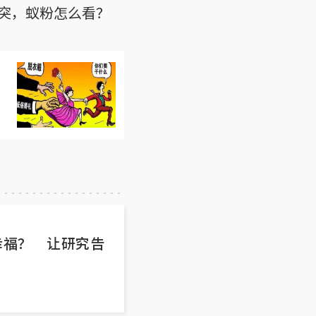
突，蚁粉怎么看？
幸福？ 让研究告