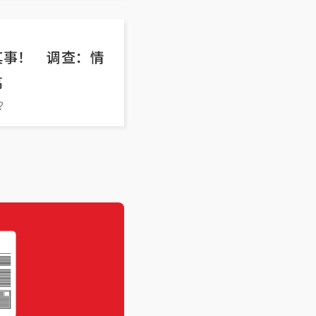
其事！ 调查：情
高
？