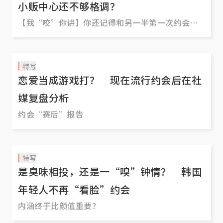
小贩中心还不够格调？
【我“咬”你讲】你还记得和另一半第一次约会的
“圣地”吗？首度约会的地方就一定得高大上、富
有格调吗？如果约在新加坡人日常生活最熟悉的一
隅——小贩中心，你能不能接受？来跟红蚂蚁一起探
特写
探本地男女的口风。
恋爱当成游戏打？ 现在流行约会后在社
媒复盘分析
约会“赛后”报告
特写
是臭味相投，还是一“嗅”钟情？ 韩国
年轻人不再“看脸”约会
内涵终于比颜值重要？