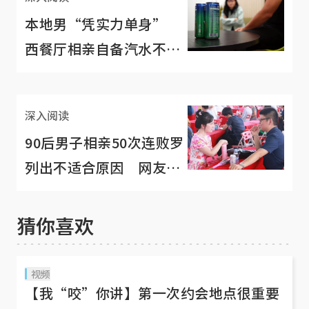
本地男“凭实力单身”
西餐厅相亲自备汽水不请
吃饭
深入阅读
90后男子相亲50次连败罗
列出不适合原因 网友：
难怪屡战屡败！
猜你喜欢
视频
【我“咬”你讲】第一次约会地点很重要