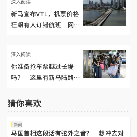
深入阅读
新马宣布VTL，机票价格
狂飙有人订错航班 网
民：何不先开陆路？
深入阅读
你准备抢车票越过长堤
吗？ 这里有新马陆路
VTL完整攻略
猜你喜欢
新闻
马国首相这段话有弦外之音？ 想冲去对