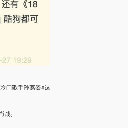
冷门歌手孙燕姿#这
肖战。