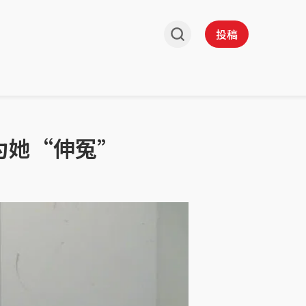
投稿
为她“伸冤”