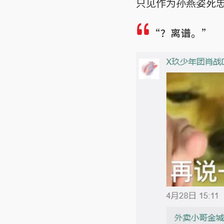
只见作为孙燕姿死
“？离谱。”