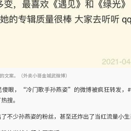
的文案。（外卖小哥金城武微博）
民傻眼，“冷门歌手孙燕姿”的微博被疯狂转发，#
了热搜。
出了不少孙燕姿的粉丝，甚至还炸出了当红流量小生