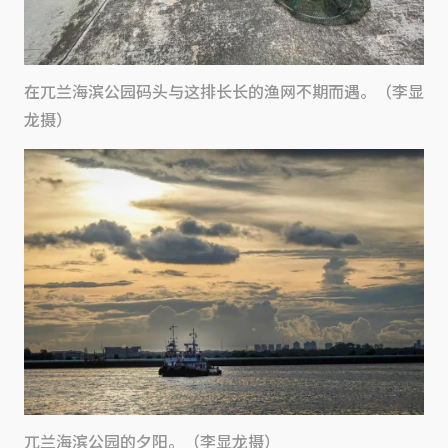
在兀兰海滨公园码头与这排长长的渔网不期而遇。（李显
龙摄）
兀兰海滨公园的夕阳。（李显龙摄）