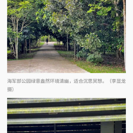
海军部公园绿意盎然环境清幽，适合沉思冥想。（李显龙
摄）