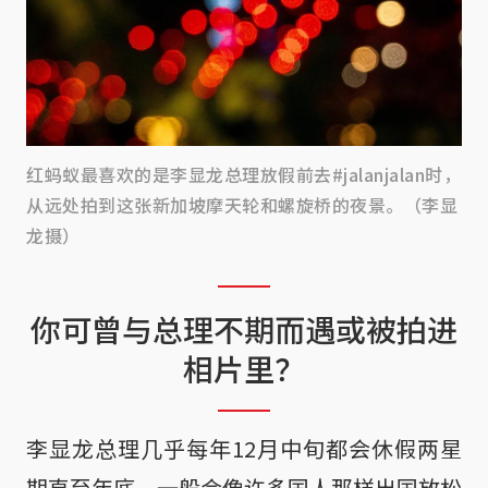
红蚂蚁最喜欢的是李显龙总理放假前去#jalanjalan时，
从远处拍到这张新加坡摩天轮和螺旋桥的夜景。（李显
龙摄）
你可曾与总理不期而遇或被拍进
相片里？
李显龙总理几乎每年12月中旬都会休假两星
期直至年底，一般会像许多国人那样出国放松