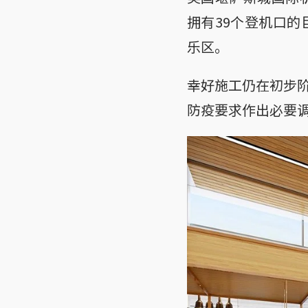
拥有39个登机口
乐区。
幸好施工仍在初步
防疫要求作出必要