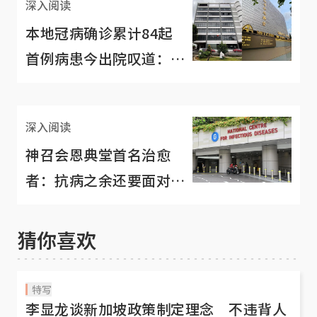
深入阅读
本地冠病确诊累计84起
首例病患今出院叹道：逃
过一劫
深入阅读
神召会恩典堂首名治愈
者：抗病之余还要面对公
众谴责
猜你喜欢
特写
李显龙谈新加坡政策制定理念 不违背人