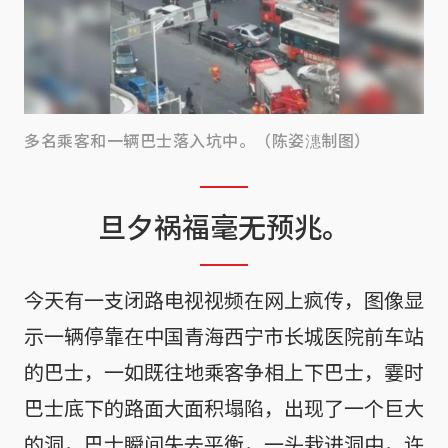
多名乘客和一辆巴士落入坑中。（陈姿潓制图）
旦夕祸福毫无预兆。
今天有一支闭路电视视频在网上疯传，图像显
示一辆停靠在中国青海西宁市长城医院前车站
的巴士，一如既往地乘客争相上下巴士，霎时
巴士底下的路面大面积塌陷，出现了一个巨大
的洞，巴士瞬间失去平衡，一头栽进洞中，许