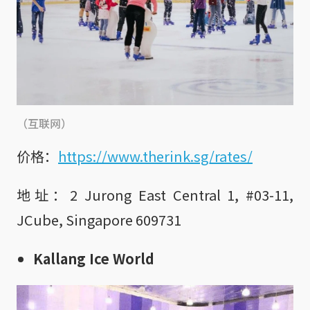
（互联网）
价格：
https://www.therink.sg/rates/
地址：2 Jurong East Central 1, #03-11,
JCube, Singapore 609731
Kallang Ice World