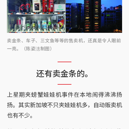
卖金条、车子、三文鱼等等的售卖机，还真是令人眼前
一亮。（陈姿潓制图）
还有卖金条的。
上星期夹螃蟹娃娃机事件在本地闹得沸沸扬
扬。其实新加坡不只夹娃娃机多，自动贩卖机
也有不少。