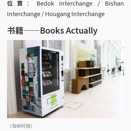
位置
：Bedok Interchange / Bishan
Interchange / Hougang Interchange
书籍——Books Actually
（海峡时报）