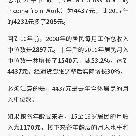
Income from Work）为
4437元
，比2017年
的
4232元
多了
205元
。
回到10年前，2008年的居民每月工作总收入
中位数是
2897元
。十年后的2018年居民月入
中位数一共增长了
1540元
，或
53.2%
，达到
4437元
，经通货膨胀调整后实际增长
30%
。
必须注意的是，4437元是去年全体居民的月
入中位数。
如果按各年龄层来看，15至19岁居民的月收
入为
1170元
，接下来各年龄层的月入水平和