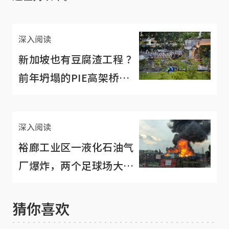
深入阅读
新加坡也有豆腐渣工程 ？
前年坍塌的PIE高架桥，
10枕梁8个不达标
深入阅读
裕廊工业区一液化石油气
厂爆炸，两个足球场大的
工厂被火神吞噬，一人死
两人伤
猜你喜欢