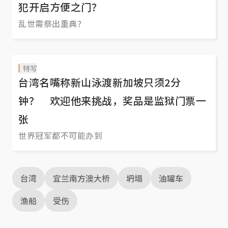
犯开启方便之门？
乱世需祭出重典？
特写
台湾名嘴称新山泳渡新加坡只须2分
钟？ 欢迎他来挑战，奖品是监狱门票一
张
世界冠军都不可能办到
台湾
宜兰南方澳大桥
坍塌
油罐车
渔船
受伤