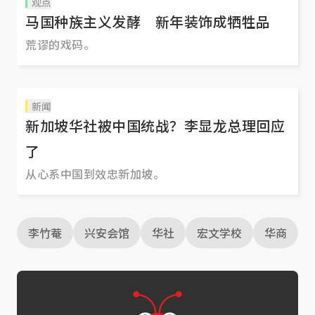
观点
马国种族主义发酵 新年装饰成牺牲品
荒谬的戏码。
新闻
新加坡华社被中国统战？李显龙总理回应
了
从心系中国到效忠新加坡。
李竹菴
兴安会馆
华社
宏文学校
华商