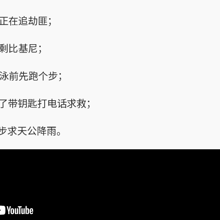
正在追劫匪；
剩比基尼；
游泳前先跑个步；
忘了带钥匙打电话求救；
步求天公降雨。