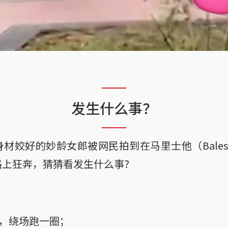
发生什么事？
材姣好的妙龄女郎被网民拍到在马里士他（Balest
路上狂奔，猜猜看发生什么事？
了，绕场跑一圈；