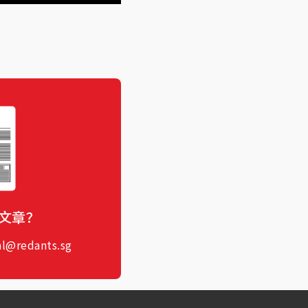
文章？
al@redants.sg