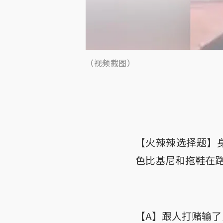
（视频截图）
【火辣辣选择题】身
色比基尼和拖鞋在
【A】跟人打赌输