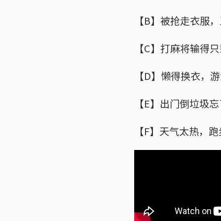
【B】被抢走衣服，
【C】打麻将输得只
【D】懒得换衣，
【E】出门倒垃圾
【F】天气太热，跑