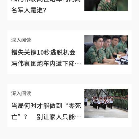
名军人是谁？
深入阅读
错失关键10秒逃脱机会
冯伟衷困炮车内遭下降炮
枪碾压
深入阅读
当局何时才能做到“零死
亡”？ 别让家人只能被
迫放下