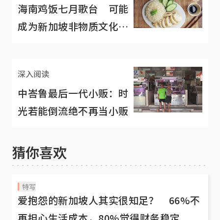
海南鸡饭七月歌台 可能
成为新加坡非物质文化遗
产？
深入阅读
中峇鲁最后一代小贩：时
光若能倒流绝不再当小贩
猜你喜欢
特写
爱抱怨的新加坡人其实很知足？ 66%不
再担心生活成本，80%觉得财务稳定