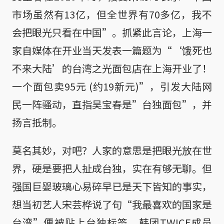
市场虽然有13亿，但全世界有70多亿，我不
会把眼光只看在中国”。抓紧此言论，上海一
家自媒体在开业当天发表一篇题为“‘饿死也
不来大陆’的台湾之光面包店在上海开业了！
一个面包卖95元 (约19新元)”，引发大陆网
民一阵骚动，直指吴宝春是”台独面包”，并
扬言抵制。
莫名其妙，对吧？人家的意思是把眼光放在世
界，硬是要把人扯成台独，实在有够无聊。但
强国巨婴玻璃心易碎早已是天下皆知的事实，
想当初艺人宋芸桦说了句“我最喜欢的国家是
台湾”便被贴上台独标签、韩团TWICE成员