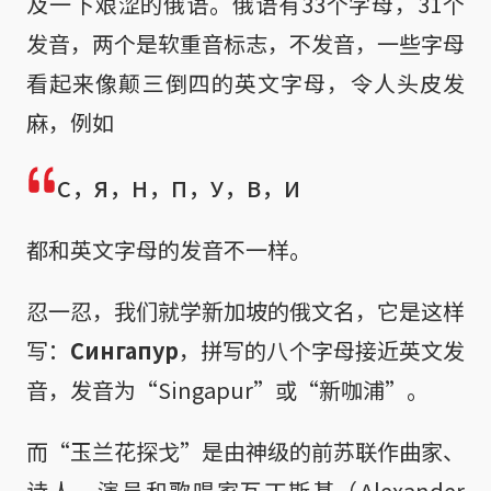
及一下艰涩的俄语。俄语有33个字母，31个
发音，两个是软重音标志，不发音，一些字母
看起来像颠三倒四的英文字母，令人头皮发
麻，例如
C，Я，Н，П，У，В，И
都和英文字母的发音不一样。
忍一忍，我们就学新加坡的俄文名，它是这样
写：
Сингапур
，拼写的八个字母接近英文发
音，发音为“Singapur”或“新咖浦”。
而“玉兰花探戈”是由神级的前苏联作曲家、
诗人、演员和歌唱家瓦丁斯基（Alexander