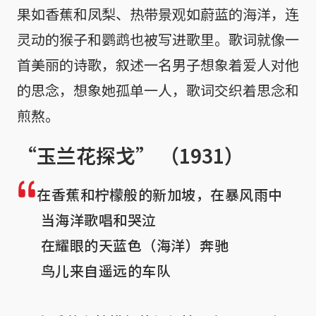
果如香蕉和凤梨、热带景观如蔚蓝的海洋，连
灵动的猴子和鹦鹉也被写进歌里。歌词就像一
首美丽的诗歌，叙述一名男子想象着爱人对他
的思念，想象她孤单一人，歌词交织着思念和
煎熬。
“玉兰花探戈” （1931）
在香蕉和柠檬般的新加坡，在暴风雨中

 当海洋歌唱和哭泣

 在耀眼的天蓝色（海洋）奔驰

 鸟儿来自遥远的车队
