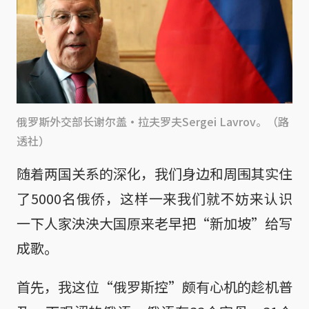
俄罗斯外交部长谢尔盖•拉夫罗夫Sergei Lavrov。（路
透社）
随着两国关系的深化，我们身边和周围其实住
了5000名俄侨，这样一来我们就不妨来认识
一下人家泱泱大国原来老早把“新加坡”给写
成歌。
首先，我这位“俄罗斯控”颇有心机的趁机普