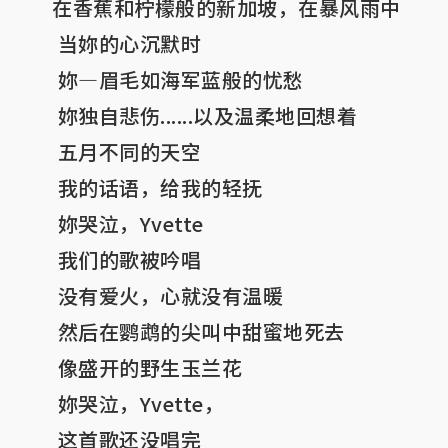
在香蕉和柠檬般的新加坡，在暴风雨中

 当妳的心沉默时

 妳—眉毛如海军蓝般的忧愁

 妳独自悲伤......以及温柔地回想着

 五月不同的天空

 我的话语，给我的轻抚

 妳哭泣，Yvette

 我们的歌被吟唱

 没有爱火，心就没有温暖

 然后在鹦鹉的尖叫中甜蜜地死去

 像盛开的野生玉兰花

 妳哭泣，Yvette，

 这首歌还没唱完
