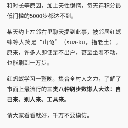
和时长等原因，加上天性懒惰，每天连积分最
低门槛的5000步都达不到。
某天约上左邻右里聊天提到此事，被邻居红蟋
蟀等人笑是“山龟”（sua-ku，指老土）。
原来，许多人即便足不出户，甚至坐着不动，
也能刷到一万步。
红蚂蚁学习一整晚，集合全村人之力，了解了
市面上最流行的
三类八种刷步数懒人大法：自
己来、别人来、工具来
。
请大家看看就好，千万不要模仿。